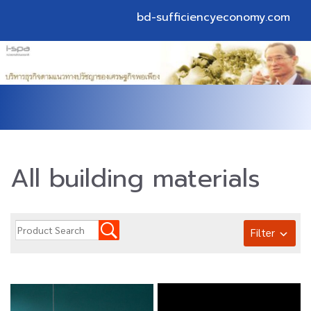
bd-sufficiencyeconomy.com
All building materials
Filter