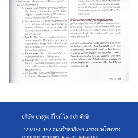
บริษัท บาธรูม ดีไซน์ ไอ-สปา จำกัด
729/150-152 ถนนรัชดาภิเษก แขวงบางโพงพาง
เขตยานนาวา กทม. Fax: 02-6836364