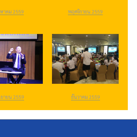
งหาคม 2559
พฤศจิกายน 2559
นยายน 2559
ธันวาคม 2559