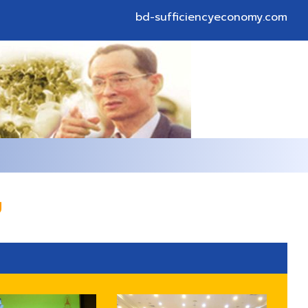
bd-sufficiencyeconomy.com
ย