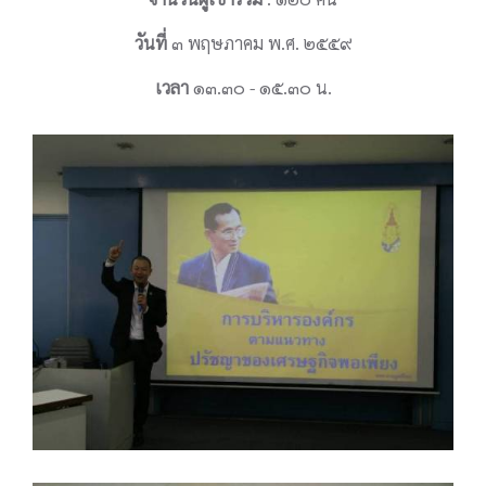
วันที่
๓ พฤษภาคม พ.ศ. ๒๕๕๙
เวลา
๑๓.๓๐ - ๑๕.๓๐ น.