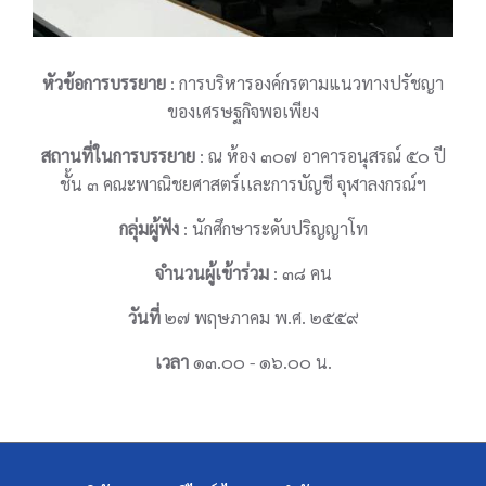
หัวข้อการบรรยาย
: การบริหารองค์กรตามแนวทางปรัชญา
ของเศรษฐกิจพอเพียง
สถานที่ในการบรรยาย
: ณ ห้อง ๓๐๗ อาคารอนุสรณ์ ๕๐ ปี
ชั้น ๓ คณะพาณิชยศาสตร์เเละการบัญชี จุฬาลงกรณ์ฯ
กลุ่มผู้ฟัง
: นักศึกษาระดับปริญญาโท
จำนวนผู้เข้าร่วม
: ๓๘ คน
วันที่
๒๗ พฤษภาคม พ.ศ. ๒๕๕๙
เวลา
๑๓.๐๐ - ๑๖.๐๐ น.