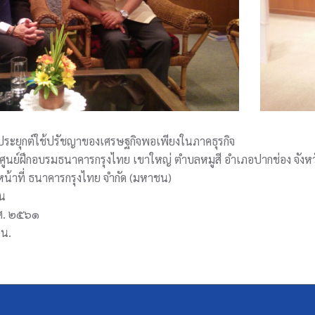
ประยุกต์ใช้ปรัชญาของเศรษฐกิจพอเพียงในภาคธุรกิจ
ศูนย์ฝึกอบรมธนาคารกรุงไทย เขาใหญ่ ตำบลหมูสี อำเภอปากช่อง จังห
จ้าหน้าที่ ธนาคารกรุงไทย จำกัด (มหาชน)
คน
.ศ. ๒๕๖๑
 น.