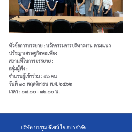
หัวข้อการบรรยาย : นวัตกรรมการบริหารงาน ตามแนว
ปรัชญาเศรษฐกิจพอเพียง
สถานที่ในการบรรยาย :
กลุ่มผู้ฟัง :
จำนวนผู้เข้าร่วม : ๔๐ คน
วันที่ ๓๐ พฤศจิกายน พ.ศ. ๒๕๖๒
เวลา : ๐๙.๐๐ - ๑๒.๐๐ น.
บริษัท บาธรูม ดีไซน์ ไอ-สปา จำกัด