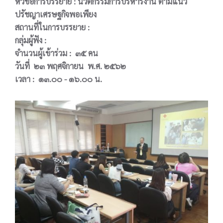
หัวข้อการบรรยาย : นวัตกรรมการบริหารงาน ตามแนว
ปรัชญาเศรษฐกิจพอเพียง
สถานที่ในการบรรยาย :
กลุ่มผู้ฟัง :
จำนวนผู้เข้าร่วม : ๓๕ คน
วันที่ ๒๓ พฤศจิกายน พ.ศ. ๒๕๖๒
เวลา : ๑๓.๐๐ - ๑๖.๐๐ น.