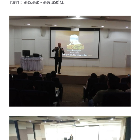
เวลา : ๑๖.๑๕ - ๑๗.๔๕ น.