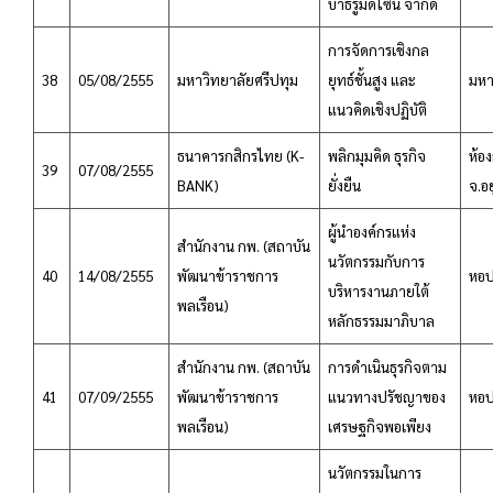
บาธรูมดีไซน์ จำกัด
การจัดการเชิงกล
38
05/08/2555
มหาวิทยาลัยศรีปทุม
ยุทธ์ชั้นสูง และ
มหา
แนวคิดเชิงปฏิบัติ
ธนาคารกสิกรไทย (K-
พลิกมุมคิด ธุรกิจ
ห้อง
39
07/08/2555
BANK)
ยั่งยืน
จ.อ
ผู้นำองค์กรแห่ง
สำนักงาน กพ. (สถาบัน
นวัตกรรมกับการ
40
14/08/2555
พัฒนาข้าราชการ
หอป
บริหารงานภายใต้
พลเรือน)
หลักธรรมมาภิบาล
สำนักงาน กพ. (สถาบัน
การดำเนินธุรกิจตาม
41
07/09/2555
พัฒนาข้าราชการ
แนวทางปรัชญาของ
หอป
พลเรือน)
เศรษฐกิจพอเพียง
นวัตกรรมในการ