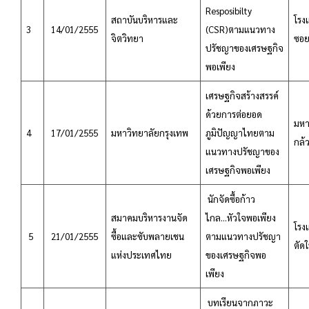
Resposibilty
สถาบันบริหารและ
โรงแ
3
14/01/2555
(CSR)ตามแนวทาง
จิตวิทยา
ซอย
ปรัชญาของเศรษฐกิจ
พอเพียง
เศรษฐกิจสร้างสรรค์
ด้วยการต่อยอด
มหา
4
17/01/2555
มหาวิทยาลัยกรุงเทพ
ภูมิปัญญาไทยตาม
กล้
แนวทางปรัชญาของ
เศรษฐกิจพอเพียง
นักจัดซื้อก้าว
สมาคมบริหารงานจัด
ไกล...หัวใจพอเพียง
โรง
5
21/01/2555
ซื้อและซับพลายเชน
ตามแนวทางปรัชญา
ตัดใ
แห่งประเทศไทย
ของเศรษฐกิจพอ
เพียง
บทเรียนจากภาวะ