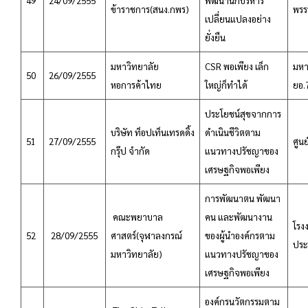
49
24/09/2555
พัฒนานักบริหาร
ข้าราชการ(สนง.กพร)
พร
เปลี่ยนแปลงอย่าง
ยั่งยืน
มหาวิทยาลัย
CSR พอเพียง เล็ก
มหา
50
26/09/2555
หอการค้าไทย
ใหญ่ก็ทำได้
ยอ.
ประโยชน์สุขจากการ
บริษัท ท็อปเท็นเทรดดิ้ง
ดำเนินชีวิตตาม
51
27/09/2555
ศูน
กรุ๊ป จำกัด
แนวทางปรัชญาของ
เศรษฐกิจพอเพียง
การพัฒนาตน พัฒนา
คณะพยาบาล
คน และพัฒนางาน
โรง
52
28/09/2555
ศาสตร์(จุฬาลงกรณ์
ของผู้นำองค์กรตาม
ประ
มหาวิทยาลัย)
แนวทางปรัชญาของ
เศรษฐกิจพอเพียง
องค์กรนวัตกรรมตาม