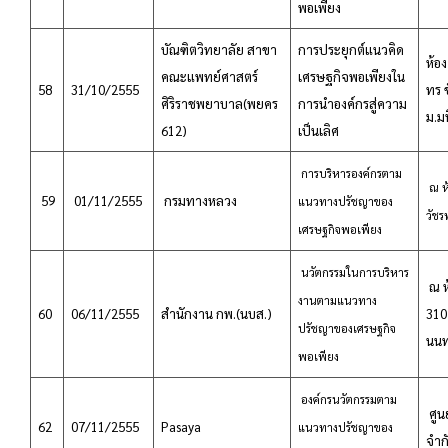
พอเพียง
บัณฑิตวิทยาลัย สาขา
การประยุกต์แนวคิด
ห้อ
คณะแพทย์ศาสตร์
เศรษฐกิจพอเพียงใน
58
31/10/2555
ทร 
ศิริราชพยาบาล(พยคร
การนำองค์กรสู่ความ
ม.ม
612)
เป็นเลิศ
การบริหารองค์กรตาม
ณ ห้
59
01/11/2555
กรมทางหลวง
แนวทางปรัชญาของ
วัชร
เศรษฐกิจพอเพียง
นวัตกรรมในการบริหาร
ณ ห
งานตามแนวทาง
60
06/11/2555
สำนักงาน กพ.(นบส.)
310
ปรัชญาของเศรษฐกิจ
นนท
พอเพียง
องค์กรนวัตกรรม
ตาม
ศูนย
62
07/11/2555
Pasaya
แนวทางปรัชญาของ
จำก