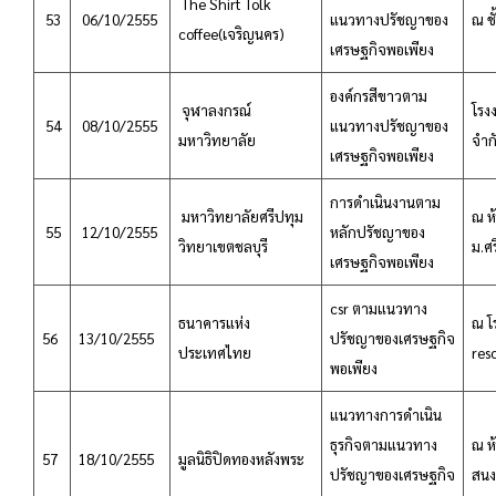
The Shirt Tolk
53
06/10/2555
แนวทางปรัชญาของ
ณ ชั
coffee(เจริญนคร)
เศรษฐกิจพอเพียง
องค์กรสีขาวตาม
จุฬาลงกรณ์
โรง
54
08/10/2555
แนวทางปรัชญาของ
มหาวิทยาลัย
จำก
เศรษฐกิจพอเพียง
การดำเนินงานตาม
มหาวิทยาลัยศรีปทุม
ณ ห
55
12/10/2555
หลักปรัชญาของ
วิทยาเขตชลบุรี
ม.ศ
เศรษฐกิจพอเพียง
csr ตามแนวทาง
ธนาคารแห่ง
ณ โ
56
13/10/2555
ปรัชญาของเศรษฐกิจ
ประเทศไทย
res
พอเพียง
แนวทางการดำเนิน
ธุรกิจตามแนวทาง
ณ ห
57
18/10/2555
มูลนิธิปิดทองหลังพระ
ปรัชญาของเศรษฐกิจ
สนง