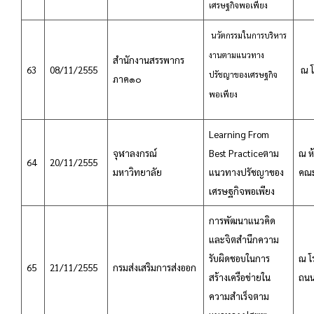
เศรษฐกิจพอเพียง
นวัตกรรมในการบริหาร
งานตามแนวทาง
สำนักงานสรรพากร
63
08/11/2555
ณ โ
ปรัชญาของเศรษฐกิจ
ภาค๑๐
พอเพียง
Learning From
จุฬาลงกรณ์
Best Practiceตาม
ณ ห
64
20/11/2555
มหาวิทยาลัย
แนวทางปรัชญาของ
คณะ
เศรษฐกิจพอเพียง
การพัฒนาแนวคิด
และจิตสำนึกความ
รับผิดชอบในการ
ณ โ
65
21/11/2555
กรมส่งเสริมการส่งออก
สร้างเครือข่ายใน
ถนน
ความสำเร็จตาม