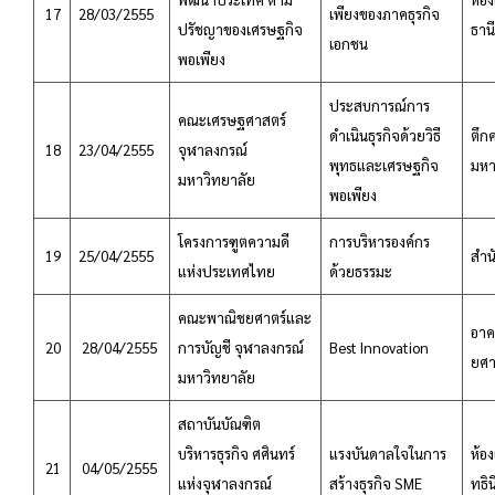
17
28/03/2555
เพียงของภาคธุรกิจ
ปรัชญาของเศรษฐกิจ
ธานี
เอกชน
พอเพียง
ประสบการณ์การ
คณะเศรษฐศาสตร์
ดำเนินธุรกิจด้วยวิธี
ตึก
18
23/04/2555
จุฬาลงกรณ์
พุทธและเศรษฐกิจ
มหา
มหาวิทยาลัย
พอเพียง
โครงการฑูตความดี
การบริหารองค์กร
19
25/04/2555
สำน
แห่งประเทศไทย
ด้วยธรรมะ
คณะพาณิชยศาตร์และ
อาค
20
28/04/2555
การบัญชี จุฬาลงกรณ์
Best Innovation
ยศา
มหาวิทยาลัย
สถาบันบัณฑิต
บริหารธุรกิจ ศศินทร์
แรงบันดาลใจในการ
ห้อ
21
04/05/2555
แห่งจุฬาลงกรณ์
สร้างธุรกิจ SME
ทธิน