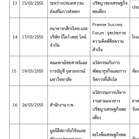
13
15/03/2555
ระหว่างประเทศ กรม
ปรัชญาของเศรษฐกิจ
ประ
ส่งเสริมการส่งออก
พอเพียง
Premier Success
ธนาคารกสิกรไทย และ
Forum : จุดประกาย
14
17/03/2555
บริษัท บีโลว์ เดอะ ไลน์
โรง
ความคิดพิชิตความ
จำกัด
สำเร็จ
คณะพาณิชยศาตร์และ
นวัตกรรมกับการ
15
19/03/2555
การบัญชี จุฬาลงกรณ์
พัฒนาธุรกิจและการ
ห้อ
มหาวิทยาลัย
จัดการที่เติบโต
นวัตกรรมการบริหาร
งานตามแนวทาง
อาค
16
26/03/2555
สำนักงาน ก.พ.
ปรัชญาเศรษฐกิจพอ
จังห
เพียง
มูลนิธิสถาบันวิจัยและ
อะไรคือเศรษฐกิจพอ
พัฒนาประเทศ ตาม
ห้อ