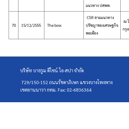
แนวทาง ปศพพ.
CSR ตามแนวทาง
ณ โ
70
15/12/2555
The boss
ปรัชญาของเศรษฐกิจ
กรุ
พอเพียง
บริษัท บาธรูม ดีไซน์ ไอ-สปา จำกัด
729/150-152 ถนนรัชดาภิเษก แขวงบางโพงพาง
เขตยานนาวา กทม. Fax: 02-6836364