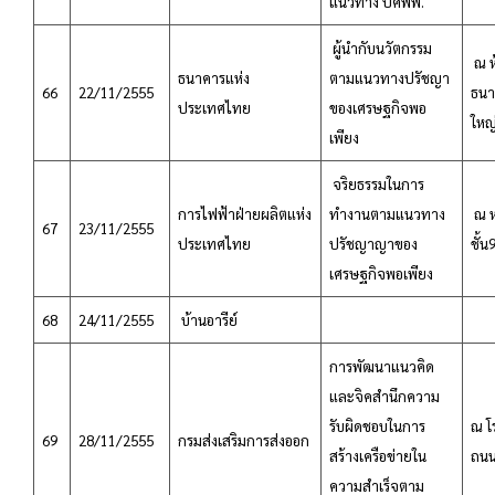
แนวทาง ปศพพ.
ผู้นำกับนวัตกรรม
ณ ห
ธนาคารแห่ง
ตามแนวทางปรัชญา
66
22/11/2555
ธนา
ประเทศไทย
ของเศรษฐกิจพอ
ใหญ
เพียง
จริยธรรมในการ
การไฟฟ้าฝ่ายผลิตแห่ง
ทำงานตามแนวทาง
ณ ห
67
23/11/2555
ประเทศไทย
ปรัชญาญาของ
ชั้
เศรษฐกิจพอเพียง
68
24/11/2555
บ้านอารีย์
การพัฒนาแนวคิด
และจิคสำนึกความ
รับผิดชอบในการ
ณ โ
69
28/11/2555
กรมส่งเสริมการส่งออก
สร้างเครือข่ายใน
ถนน
ความสำเร็จตาม