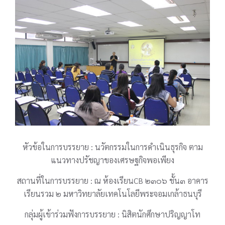
หัวข้อในการบรรยาย : นวัตกรรมในการดำเนินธุรกิจ ตาม
แนวทางปรัชญาของเศรษฐกิจพอเพียง
สถานที่ในการบรรยาย : ณ ห้องเรียนCB ๒๓๐๖ ชั้น๓ อาคาร
เรียนรวม ๒ มหาวิทยาลัยเทคโนโลยีพระจอมเกล้าธนบุรี
กลุ่มผู้เข้าร่วมฟังการบรรยาย : นิสิตนักศึกษาปริญญาโท