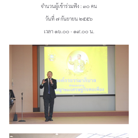
จำนวนผู้เข้าร่วมฟัง : ๓๐ คน
วันที่ ๗ กันยายน ๒๕๕๖
เวลา ๑๖.๐๐ - ๑๙.๐๐ น.