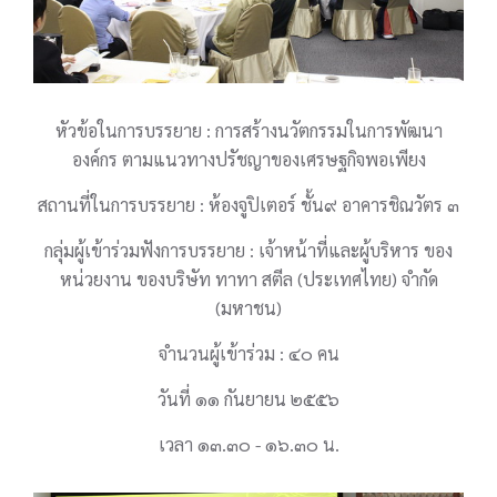
หัวข้อในการบรรยาย : การสร้างนวัตกรรมในการพัฒนา
องค์กร ตามแนวทางปรัชญาของเศรษฐกิจพอเพียง
สถานที่ในการบรรยาย : ห้องจูปิเตอร์ ชั้น๙ อาคารชิณวัตร ๓
กลุ่มผู้เข้าร่วมฟังการบรรยาย : เจ้าหน้าที่และผู้บริหาร ของ
หน่วยงาน ของบริษัท ทาทา สตีล (ประเทศไทย) จำกัด
(มหาชน)
จำนวนผู้เข้าร่วม : ๔๐ คน
วันที่ ๑๑ กันยายน ๒๕๕๖
เวลา ๑๓.๓๐ - ๑๖.๓๐ น.