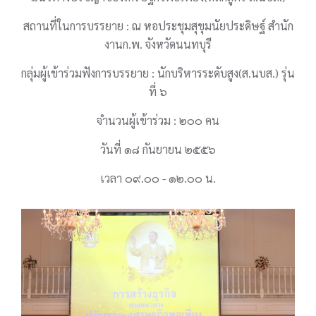
สถานที่ในการบรรยาย : ณ หอประชุมสุขุมนัยประดิษฐ์ สำนัก
งานก.พ. จังหวัดนนทบุรี
กลุ่มผู้เข้าร่วมฟังการบรรยาย : นักบริหารระดับสูง(ส.นบส.) รุ่น
ที่ ๖
จำนวนผู้เข้าร่วม : ๒๐๐ คน
วันที่ ๑๘ กันยายน ๒๕๕๖
เวลา ๐๙.๐๐ - ๑๒.๐๐ น.