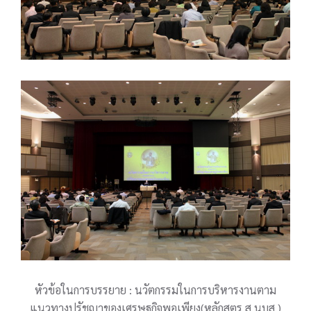
หัวข้อในการบรรยาย : นวัตกรรมในการบริหารงานตาม
แนวทางปรัชญาของเศรษฐกิจพอเพียง(หลักสูตร ส.นบส.)