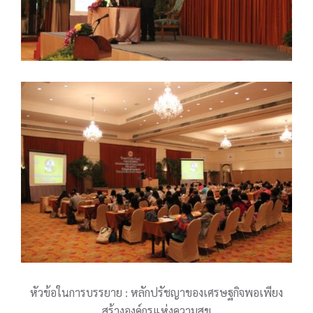
หัวข้อในการบรรยาย : หลักปรัชญาของเศรษฐกิจพอเพียง
สร้างองค์กรแห่งความสุข