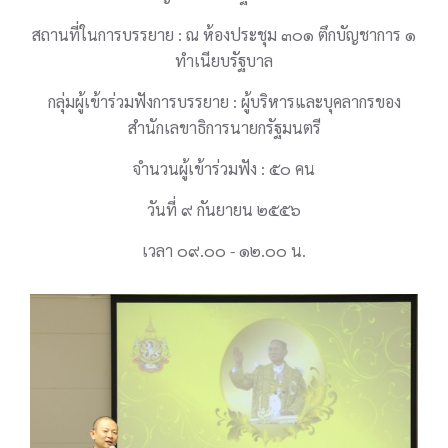
สถานที่ในการบรรยาย : ณ ห้องประชุม ๓๐๑ ตึกบัญชาการ ๑
ทำเนียบรัฐบาล
กลุ่มผู้เข้าร่วมฟังการบรรยาย : ผู้บริหารและบุคลากรของ
สำนักเลขาธิการนายกรัฐมนตรี
จำนวนผู้เข้าร่วมฟัง : ๕๐ คน
วันที่ ๙ กันยายน ๒๕๕๖
เวลา ๐๙.๐๐ - ๑๒.๐๐ น.