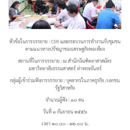
หัวข้อในการบรรยาย : CSR และกระบวนการทำงานกับชุมชน
ตามแนวทางปรัชญาของเศรษฐกิจพอเพียง
สถานที่ในการบรรยาย : ณ สำนักบัณฑิตอาสาสมัคร
มหาวิทยาลัยธรรมศาสตร์ ท่าพระจันทร์
กลุ่มผู้เข้าร่วมฟังการบรรยาย : บุคลากรในภาคธุรกิจ /เอกชน
รัฐวิสาหกิจ
จำนวนผู้ฟัง : ๓๐ คน
วันที่ ๓ กันยายน ๒๕๕๖
เวลา ๑๐.๐๐ - ๑๒.๐๐ น.