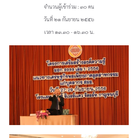
จำนวนผู้เข้าร่วม : ๓๐ คน
วันที่ ๒๑ กันยายน ๒๕๕๖
เวลา ๑๓.๓๐ - ๑๖.๓๐ น.