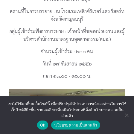
สถานที่ในการบรรยาย : ณ โรงแรมเฟลิกซ์ริเวอร์แคว รีสอร์ท
จังหวัดกาญจนบุรี
กลุ่มผู้เข้าร่วมฟังการบรรยาย : เจ้าหน้าที่ของหน่วยงานและผู้
บริหารสำนักงานมาตรฐานอุตสาหกรรม(สมอ.)
จำนวนผู้เข้าร่วม : ๒๐๐ คน
วันที่ ๒๗ กันยายน ๒๕๕๖
เวลา ๑๓.๐๐ - ๑๖.๐๐ น.
เราได้ใช้คุกกี้บนเว็บไซต์นี้ เพื่อปรับปรุงให้ประสบการณ์ของท่านในการใช้
เว็บไซต์ดียิ่งขึ้น รายละเอียดเพิ่มเติมโปรดกดที่ลิ้งค์ นโยบายความเป็น
ส่วนตัว
Ok
นโยบายความเป็นส่วนตัว