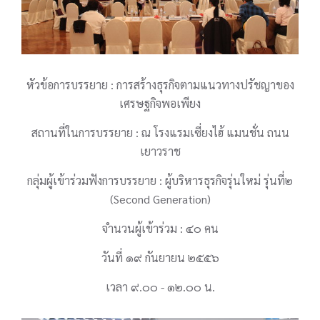
หัวข้อการบรรยาย : การสร้างธุรกิจตามแนวทางปรัชญาของ
เศรษฐกิจพอเพียง
สถานที่ในการบรรยาย : ณ โรงแรมเซี่ยงไฮ้ แมนชั่น ถนน
เยาวราช
กลุ่มผู้เข้าร่วมฟังการบรรยาย : ผู้บริหารธุรกิจรุ่นใหม่ รุ่นที่๒
(Second Generation)
จำนวนผู้เข้าร่วม : ๔๐ คน
วันที่ ๑๙ กันยายน ๒๕๕๖
เวลา ๙.๐๐ - ๑๒.๐๐ น.