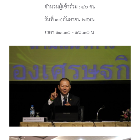
จำนวนผู้เข้าร่วม : ๔๐ คน
วันที่ ๑๔ กันยายน ๒๕๕๖
เวลา ๑๓.๓๐ - ๑๖.๓๐ น.